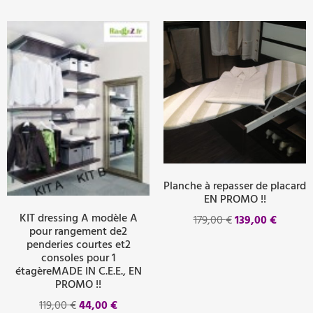
Planche à repasser de placard
EN PROMO !!
KIT dressing A modèle A
179,00
€
139,00
€
pour rangement de2
penderies courtes et2
consoles pour 1
étagèreMADE IN C.E.E., EN
PROMO !!
119,00
€
44,00
€