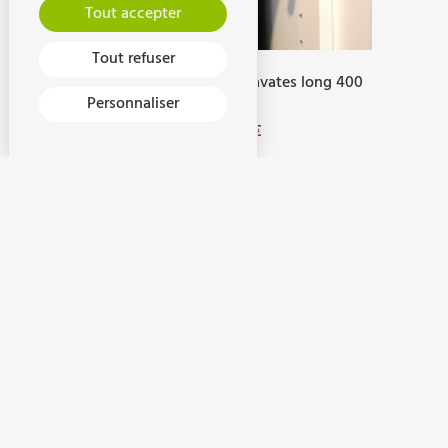
Tout accepter
Tout refuser
porte ceintures et cravates long 400
mm
Personnaliser
14,90
€
Ajouter au panier
Bureau
Chaussures