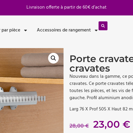
Livraison offerte à partir de 60€ d’achat
 par pièce
Accessoires de rangement
Porte cravat
cravates
Nouveau dans la gamme, ce po
cravates. Ce porte cravates té
toutes les pièces, et les vis de 
gauche. Profil aluminium anodi
Larg 76 X Prof 505 X Haut 82 
23,00
€
28,00
€